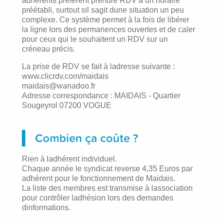
adhérents préfèrent prendre RDV à un horaire
préétabli, surtout sil sagit dune situation un peu
complexe. Ce système permet à la fois de libérer
la ligne lors des permanences ouvertes et de caler
pour ceux qui le souhaitent un RDV sur un
créneau précis.
La prise de RDV se fait à ladresse suivante :
www.clicrdv.com/maidais
maidais@wanadoo.fr
Adresse correspondance : MAIDAIS - Quartier
Sougeyrol 07200 VOGUE
Combien ça coûte ?
Rien à ladhérent individuel.
Chaque année le syndicat reverse 4,35 Euros par
adhérent pour le fonctionnement de Maidais.
La liste des membres est transmise à lassociation
pour contrôler ladhésion lors des demandes
dinformations.