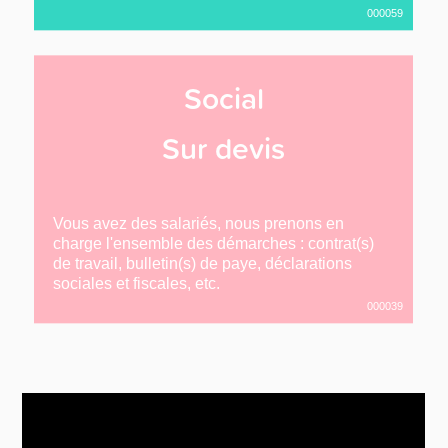
000059
Social
Sur devis
Vous avez des salariés, nous prenons en
charge l'ensemble des démarches : contrat(s)
de travail, bulletin(s) de paye, déclarations
sociales et fiscales, etc.
000039